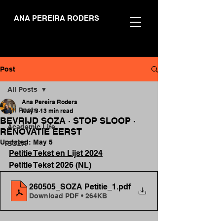
ANA PEREIRA RODERS
Post
All Posts
Ana Pereira Roders
All Posts
May 3
13 min read
BEVRIJD SOZA · STOP SLOOP ·
Academic Life
RENOVATIE EERST
Updated:
May 5
SOZA
Petitie Tekst en Lijst 2024
Petitie Tekst 2026 (NL)
260505_SOZA Petitie_1
.pdf
Download PDF • 264KB