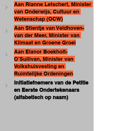
Aan Rianne Letschert, Minister 
van Onderwijs, Cultuur en 
Wetenschap (OCW)
Aan Stientje van Veldhoven-
van der Meer, Minister van 
Klimaat en Groene Groei
Aan Elanor Boekholt-
O’Sullivan, Minister van 
Volkshuisvesting en 
Ruimtelijke Ordeningen
Initiatiefnemers van de Petitie 
en Eerste Ondertekenaars 
(alfabetisch op naam)